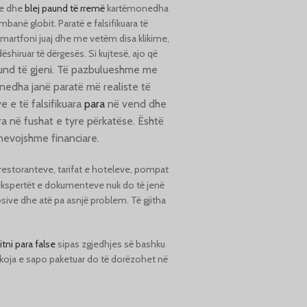
me dhe
blej paund të rremë
kartëmonedha
Français du Canada
embanë globit.
Paratë e falsifikuara të
Deutsch (Schweiz)
 smartfoni juaj dhe me vetëm disa klikime,
 dëshiruar të dërgesës. Si kujtesë, ajo që
Қазақ тілі
 mund të gjeni. Të pazbulueshme me
Azərbaycan dili
monedha janë paratë më realiste të
ave e
të falsifikuara
para
në vend dhe
Norsk bokmål
ra në fushat e tyre përkatëse. Është
 nevojshme financiare.
restoranteve, tarifat e hoteleve, pompat
 ekspertët e dokumenteve nuk do të jenë
sive dhe atë pa asnjë problem. Të gjitha
tni para false
sipas zgjedhjes së bashku
pakoja e sapo paketuar do të dorëzohet në