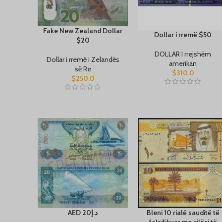
Fake New Zealand Dollar
Dollar i rremë $50
$20
DOLLAR I rrejshëm
Dollar i rremë i Zelandës
amerikan
së Re
$
310.0
$
250.0
AED د.إ20
Bleni 10 rialë sauditë të
falsifikuar me cilësi të