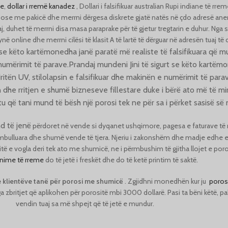
me
,
dollar i rremë kanadez
,
Dollari i falsifikuar australian
Rupi indiane të rre
ose me pakicë dhe merrni dërgesa diskrete gjatë natës në çdo adresë an
aj, duhet të merrni disa masa paraprake për të gjetur tregtarin e duhur. Nga
në online dhe merrni cilësi të klasit A ​​të lartë të dërguar në adresën tuaj të
rt se këto kartëmonedha janë paratë më realiste të falsifikuara që
 numërimit të parave.
Prandaj mundeni
Jini të sigurt se këto kartë
itën UV, stilolapsin e falsifikuar dhe makinën e numërimit të par
n dhe rritjen e shumë bizneseve fillestare duke i bërë ato më të mi
u që tani mund të bësh një porosi tek ne për sa i përket sasisë së
d të jenë
përdoret në vende si dyqanet ushqimore, pagesa e faturave të 
grumbulluara dhe shumë vende të tjera. Njeriu i zakonshëm dhe madje edhe
ë e vogla deri tek ato me shumicë, ne i përmbushim të gjitha llojet e poro
nime të rreme
do të jetë i freskët dhe do të ketë printim të saktë.
 klientëve tanë për porosi me shumicë
. Zgjidhni monedhën kur ju
porosi
ga zbritjet që aplikohen për porositë mbi 3000 dollarë. Pasi ta bëni këtë, 
vendin tuaj sa më shpejt që të jetë e mundur.