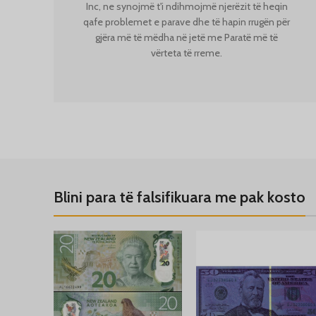
Inc, ne synojmë t'i ndihmojmë njerëzit të heqin
qafe problemet e parave dhe të hapin rrugën për
gjëra më të mëdha në jetë me
Paratë më të
vërteta të rreme.
Blini para të falsifikuara me pak kosto