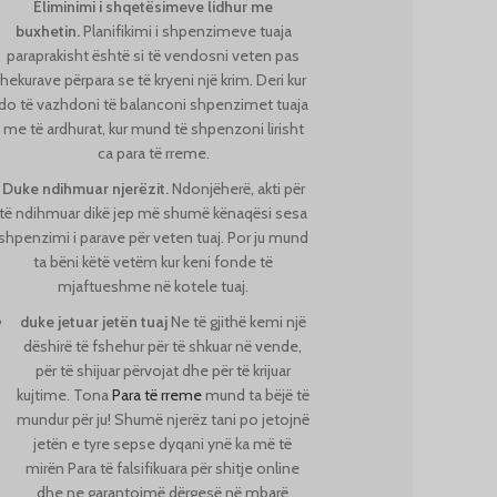
Eliminimi i shqetësimeve lidhur me
buxhetin.
Planifikimi i shpenzimeve tuaja
paraprakisht është si të vendosni veten pas
hekurave përpara se të kryeni një krim. Deri kur
do të vazhdoni të balanconi shpenzimet tuaja
me të ardhurat, kur mund të shpenzoni lirisht
ca para të rreme.
Duke ndihmuar njerëzit.
Ndonjëherë, akti për
të ndihmuar dikë jep më shumë kënaqësi sesa
shpenzimi i parave për veten tuaj. Por ju mund
ta bëni këtë vetëm kur keni fonde të
mjaftueshme në kotele tuaj.
duke jetuar jetën tuaj
Ne të gjithë kemi një
dëshirë të fshehur për të shkuar në vende,
për të shijuar përvojat dhe për të krijuar
kujtime. Tona
Para të rreme
mund ta bëjë të
mundur për ju! Shumë njerëz tani po jetojnë
jetën e tyre sepse dyqani ynë ka më të
mirën
Para të falsifikuara për shitje online
dhe ne garantojmë dërgesë në mbarë