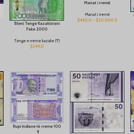
Manat i rremë
Manat i rremë
$
450.0
–
$
20,000.0
Bleni Tenge Kazakistani
Fake 2000
Tenge e rreme kazake (₸)
$
399.0
Rupi indiane të rreme 100