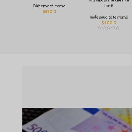
lartë
Dirheme të rreme
$
520.0
Rialë sauditë të rremë
$
400.0