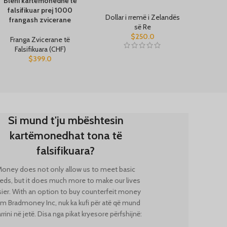
Bleni kartëmonedhë të
falsifikuar prej 1000
Dollar i rremë i Zelandës
frangash zvicerane
së Re
$
250.0
Franga Zvicerane të
Falsifikuara (CHF)
$
399.0
Si mund t'ju mbështesin
kartëmonedhat tona të
falsifikuara?
oney does not only allow us to meet basic
eds, but it does much more to make our lives
sier. With an option to buy counterfeit money
om
Bradmoney Inc, nuk ka kufi për atë që mund
arrini në jetë. Disa nga pikat kryesore përfshijnë: