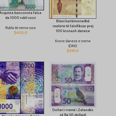
Acquista banconota falsa
da 1000 rubli russi
Bleni kartëmonedhë
realiste të falsifikuar prej
Rubla të rreme ruse
100 kronash daneze
$
400.0
Krone daneze e rreme
(DKK)
$
399.0
Dollari i rremë i Zelandës
së Re 50 dollarë