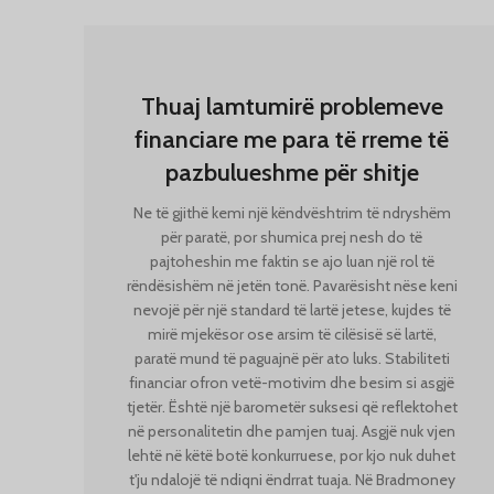
Thuaj lamtumirë problemeve
financiare me para të rreme të
pazbulueshme për shitje
Ne të gjithë kemi një këndvështrim të ndryshëm
për paratë, por shumica prej nesh do të
pajtoheshin me faktin se ajo luan një rol të
rëndësishëm në jetën tonë. Pavarësisht nëse keni
nevojë për një standard të lartë jetese, kujdes të
mirë mjekësor ose arsim të cilësisë së lartë,
paratë mund të paguajnë për ato luks. Stabiliteti
financiar ofron vetë-motivim dhe besim si asgjë
tjetër. Është një barometër suksesi që reflektohet
në personalitetin dhe pamjen tuaj. Asgjë nuk vjen
lehtë në këtë botë konkurruese, por kjo nuk duhet
t'ju ndalojë të ndiqni ëndrrat tuaja. Në Bradmoney