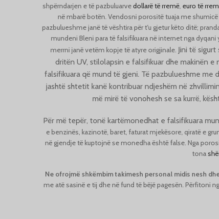
shpërndarjen e të pazbuluarve
dollarë të rremë
,
euro të rre
në mbarë botën. Vendosni porositë tuaja me shumicë 
pazbulueshme janë të vështira për t'u gjetur këto ditë; prand
mundeni
Bleni para të falsifikuara në internet nga dyqani y
Jini të sigu
merrni janë vetëm kopje të atyre origjinale.
dritën UV, stilolapsin e falsifikuar dhe makinën e
falsifikuara që mund të gjeni. Të pazbulueshme me dr
jashtë shtetit kanë kontribuar ndjeshëm në zhvillimi
më mirë të vonohesh se sa kurrë, kësht
Për më tepër, tonë
kartëmonedhat e falsifikuara mun
e benzinës, kazinotë, baret, faturat mjekësore, qiratë e 
në gjendje të kuptojnë se monedha është false. Nga porosit
tona
shë
Ne ofrojmë shkëmbim takimesh personal midis nesh dhe
me atë sasinë e tij dhe në fund të bëjë pagesën. Përfitoni n