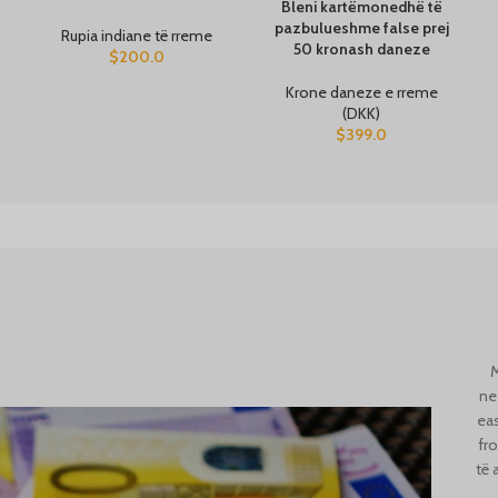
Bleni kartëmonedhë të
pazbulueshme false prej
Rupia indiane të rreme
50 kronash daneze
$
200.0
Krone daneze e rreme
(DKK)
$
399.0
M
ne
ea
fr
të 