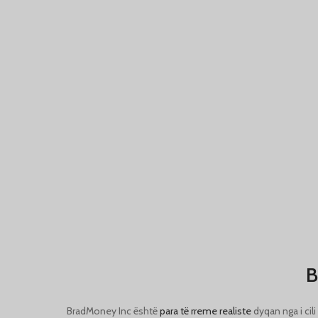
DITA MË 
02
B
BradMoney Inc është
para të rreme realiste
dyqan nga i cil