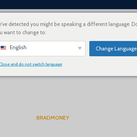
've detected you might be speaking a different language. D
ORI
u want to change to:
RETH NESH
SI TË BLINI
INFORMACIONI I TRANSPORTIT
NA KONTAKTON
English
Change Language
Close and do not switch language
BRADMONEY
jë porosie do të bëhet