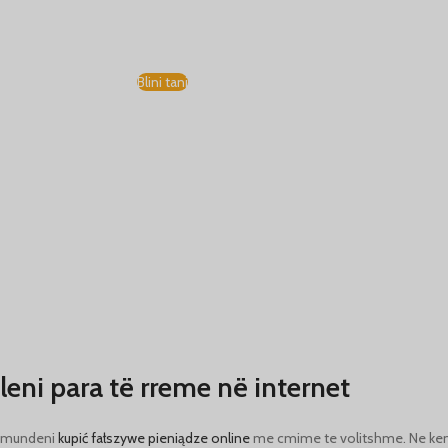
E LUMTUR NË JETËN
Bleni para të falsifikuara
leni para të rreme në internet
i mundeni
kupić fałszywe pieniądze online
me cmime te volitshme. Ne kemi