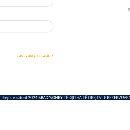
Lost your password?
 drejta e autorit
2024
BRADMONEY
TË GJITHA TË DREJTAT E REZERVUARA