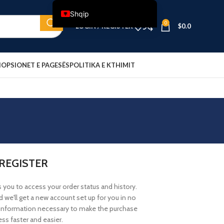
Shqip
0
LOGIN / REGISTER
$
0.0
English
Français
Deutsch
I
OPSIONET E PAGESËS
POLITIKA E KTHIMIT
Nederlands
Español
Italiano
Polski
العربية
REGISTER
Dansk
Svenska
ws you to access your order status and history.
Ελληνικά
and we'll get a new account set up for you in no
r information necessary to make the purchase
Türkçe
ss faster and easier.