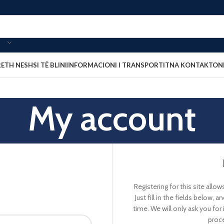
ORI
RETH NESH
SI TË BLINI
INFORMACIONI I TRANSPORTIT
NA KONTAKTON
My account
Registering for this site allo
Just fill in the fields below, 
time. We will only ask you fo
proce