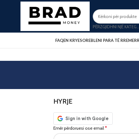
PËRZGJIDHNI NJË KATEG
FAQEN KRYESORE
BLENI PARA TË RREME
R
HYRJE
*
Emër përdoruesi ose email