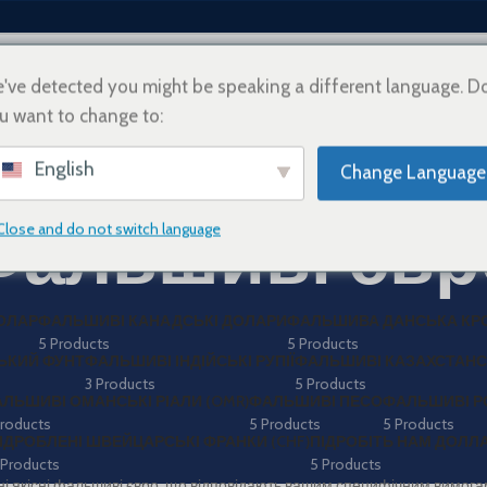
've detected you might be speaking a different language. D
u want to change to:
ШІ
ПРО НАС
ЯК КУПИТИ
ІНФОРМАЦІЯ ПРО ДОСТАВКУ
ЗВ'ЯЖІТЬСЯ З НА
English
Change Language
Фальшиві євр
Close and do not switch language
ОЛАР
ФАЛЬШИВІ КАНАДСЬКІ ДОЛАРИ
ФАЛЬШИВА ДАНСЬКА КРО
5 Products
5 Products
ЬКИЙ ФУНТ
ФАЛЬШИВІ ІНДІЙСЬКІ РУПІЇ
ФАЛЬШИВІ КАЗАХСТАНСЬК
3 Products
5 Products
ЛЬШИВІ ОМАНСЬКІ РІАЛИ (OMR)
ФАЛЬШИВІ ПЕСО
ФАЛЬШИВІ РО
Products
5 Products
5 Products
ІДРОБЛЕНІ ШВЕЙЦАРСЬКІ ФРАНКИ (CHF)
ПІДРОБІТЬ НАМ ДОЛЛ
 Products
5 Products
ні якісні фальшиві євро, що відповідають вашим специфічним вимога