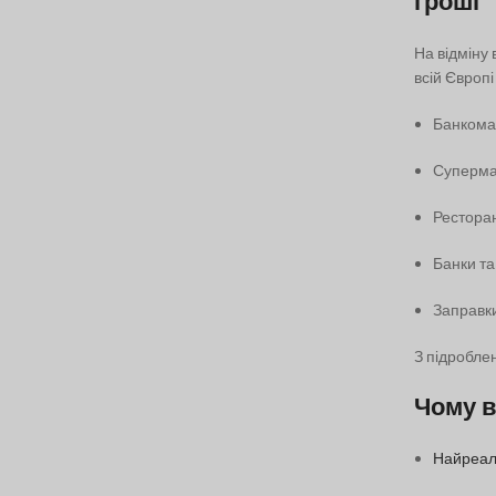
гроші
На відміну
всій Європі
Банкомат
Супермар
Ресторан
Банки та
Заправки
З підробле
Чому в
Найреалі