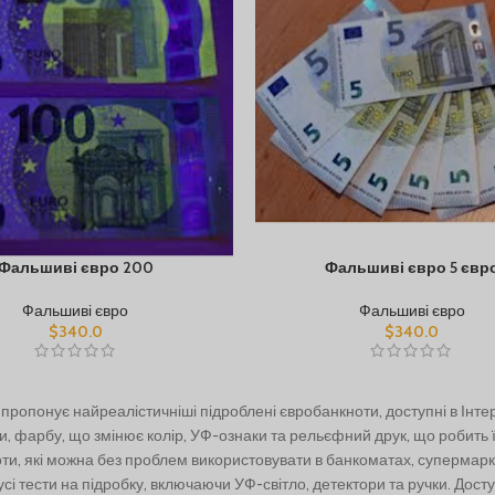
Фальшиві євро 200
Фальшиві євро 5 євр
Фальшиві євро
Фальшиві євро
$
340.0
$
340.0
пропонує найреалістичніші підроблені євробанкноти, доступні в Інте
ки, фарбу, що змінює колір, УФ-ознаки та рельєфний друк, що робить
ти, які можна без проблем використовувати в банкоматах, супермарке
сі тести на підробку, включаючи УФ-світло, детектори та ручки. Досту