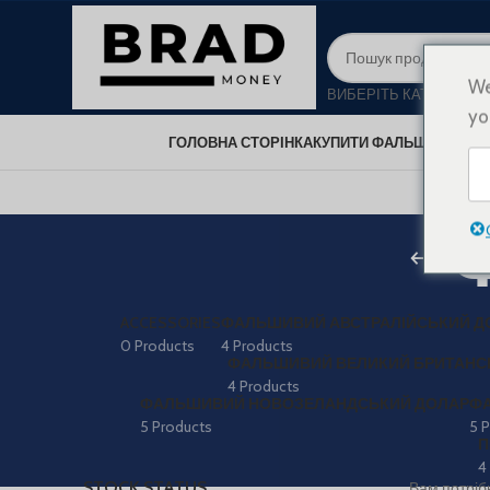
We
ВИБЕРІТЬ КАТЕГОРІЮ
yo
ГОЛОВНА СТОРІНКА
КУПИТИ ФАЛЬШИВІ ГРО
ACCESSORIES
ФАЛЬШИВИЙ АВСТРАЛІЙСЬКИЙ Д
0 Products
4 Products
ФАЛЬШИВИЙ ВЕЛИКИЙ БРИТАНС
4 Products
ФАЛЬШИВИЙ НОВОЗЕЛАНДСЬКИЙ ДОЛАР
ФА
5 Products
5 
П
4
STOCK STATUS
Вам потріб