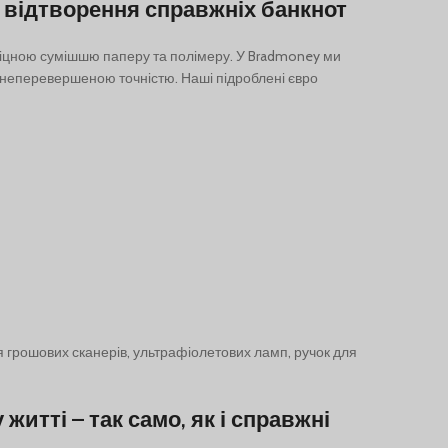
 відтворення справжніх банкнот
Français du Canada
Deutsch (Schweiz)
іцною сумішшю паперу та полімеру. У Bradmoney ми
з неперевершеною точністю. Наші підроблені євро
Қазақ тілі
Azərbaycan dili
Norsk bokmål
я грошових сканерів, ультрафіолетових ламп, ручок для
итті – так само, як і справжні