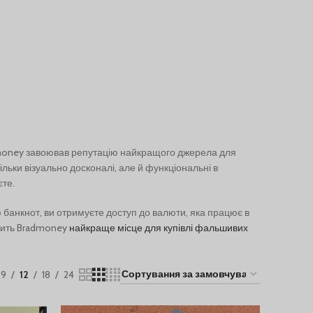
Bradmoney завоював репутацію найкращого джерела для
тільки візуально досконалі, але й функціональні в
єте.
ю банкнот, ви отримуєте доступ до валюти, яка працює в
обить Bradmoney
найкраще місце для купівлі фальшивих
9
12
18
24