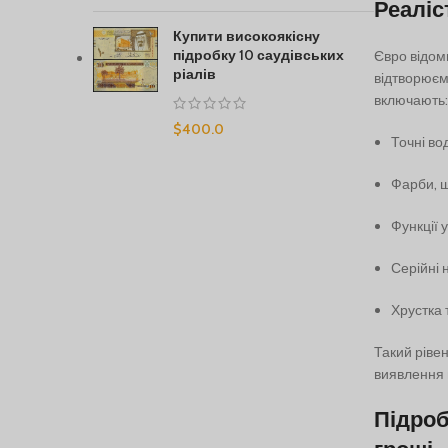
Реаліс
Купити високоякісну
підробку 10 саудівських
Євро відом
ріалів
відтворюєм
включають:
$
400.0
Точні во
Фарби, щ
Функції 
Серійні 
Хрустка 
Такий ріве
виявлення п
Підроб