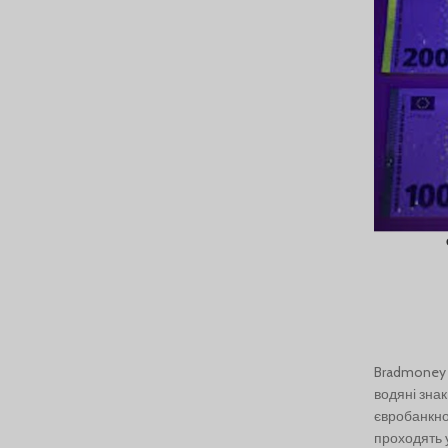
Bradmoney 
водяні зна
євробанкно
проходять у