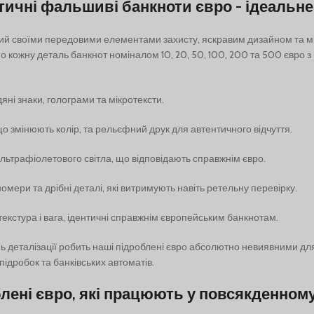
тичні фальшиві банкноти євро - ідеальне
ий своїми передовими елементами захисту, яскравим дизайном та м
о кожну деталь банкнот номіналом 10, 20, 50, 100, 200 та 500 євро 
дяні знаки, голограми та мікротексти.
о змінюють колір, та рельєфний друк для автентичного відчуття.
ультрафіолетового світла, що відповідають справжнім євро.
номери та дрібні деталі, які витримують навіть ретельну перевірку.
текстура і вага, ідентичні справжнім європейським банкнотам.
нь деталізації робить наші підроблені євро абсолютно невиявними дл
ідробок та банківських автоматів.
лені євро, які працюють у повсякденному ж