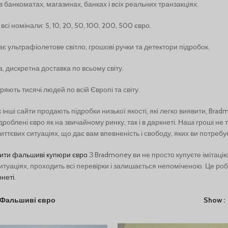
 банкоматах, магазинах, банках і всіх реальних транзакціях.
всі номінали: 5, 10, 20, 50, 100, 200, 500 євро.
є ультрафіолетове світло, грошові ручки та детектори підробок.
, дискретна доставка по всьому світу.
ряють тисячі людей по всій Європі та світу.
к інші сайти продають підробки низької якості, які легко виявити, 
дроблені євро як на звичайному ринку, так і в даркнеті. Наші гроші не 
ттєвих ситуаціях, що дає вам впевненість і свободу, яких ви потребу
ити фальшиві купюри євро
З Bradmoney ви не просто купуєте імітаці
итуаціях, проходить всі перевірки і залишається непоміченою. Це р
рнеті
.
Фальшиві євро
Show