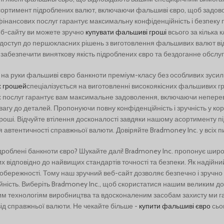
ортимент підроблених валют, включаючи фальшиві євро, щоб задовол
фінансових послуг гарантує максимальну конфіденційність і безпеку
еб-сайту ви можете зручно
купувати фальшиві гроші
всього за кілька 
доступ до першокласних рішень з виготовлення фальшивих валют ві
абезпечити виняткову якість підроблених євро та бездоганне обслуго
на руки фальшиві євро банкноти преміум-класу без особливих зусиль
 грошей
спеціалізується на виготовленні високоякісних фальшивих гр
 послуг гарантує вам максимальне задоволення, включаючи неперев
агу до деталей. Пропонуючи повну конфіденційність і зручність у ко
роші. Відчуйте втілення досконалості завдяки нашому асортименту п
 автентичності справжньої валюти. Довіряйте Bradmoney Inc. у всіх п
дроблені банкноти євро? Шукайте далі! Bradmoney Inc. пропонує шир
х відповідно до найвищих стандартів точності та безпеки. Як надійни
 обережності. Тому наш зручний веб-сайт дозволяє безпечно і зручно
йність. Виберіть Bradmoney Inc., щоб скористатися нашим великим д
им технологіям виробництва та вдосконаленим засобам захисту ми г
від справжньої валюти. Не чекайте більше -
купити фальшиві євро
сьог