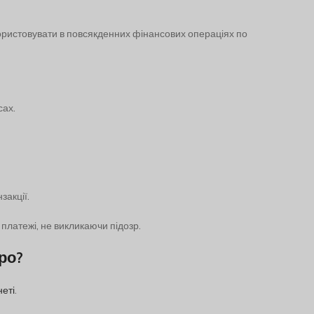
ористовувати в повсякденних фінансових операціях по
сах.
закції.
платежі, не викликаючи підозр.
ро?
неті
.