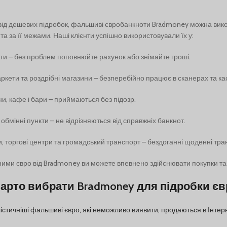
 від дешевих підробок, фальшиві євробанкноти Bradmoney можна вик
 та за її межами. Наші клієнти успішно використовували їх у:
и – без проблем поповнюйте рахунок або знімайте гроші.
кети та роздрібні магазини – безперебійно працює в сканерах та ка
и, кафе і бари – приймаються без підозр.
 обмінні пункти – не відрізняються від справжніх банкнот.
, торгові центри та громадський транспорт – бездоганні щоденні тран
ними євро від Bradmoney ви можете впевнено здійснювати покупки та 
арто вибрати Bradmoney для підробки єв
стичніші фальшиві євро, які неможливо виявити, продаються в Інтер