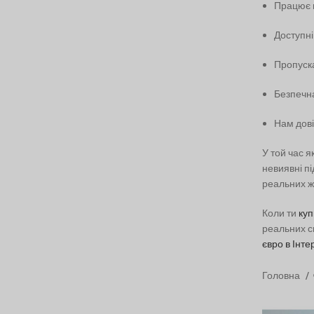
Працює в
Доступні 
Пропуска
Безпечна
Нам дові
У той час я
невиявні пі
реальних жи
Коли ти
куп
реальних с
євро в Інте
Головна