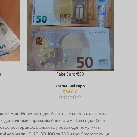
о
Fake Euro €50
Фальшиві євро
$
340.0
рнеті. Наші
Невиявні підроблені євро мають голограми,
 їх ідентичними справжнім банкнотам. Наші підроблені
тах, ресторанах, банках та у повсякденному житті,
пні номінали: 10, 20, 50, 100 та 200 євро. Bradmoney це