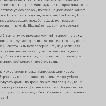
Türkçe
ьнити ваші потреби. Наш надійний і професійний бізнес
Português
 протягом усього процесу покупки. За допомогою нашого
кліків. Скористайтеся досвідом компанії Bradmoney Inc. і
Русский
дповідно до ваших уподобань. Довіртеся нашому
Български
вування клієнтів. Відвідайте наш сайт вже сьогодні!
Српски језик
! Bradmoney Inc, провідна компанія з виробництва
сайт
ошей, в тому числі фальшивих євро. Наш бізнес у сфері
Română
ершену точність, неперевершені функції безпеки та
Nederlands (België)
ристуванні, наш веб-сайт дозволяє вам легко купити
ідроблених банкнот євро, ретельно виготовлених для
Français de Belgique
итаннях, пов'язаних з підробкою грошей!
Español de México
окий асортимент високоякісних фальшивих євро,
Deutsch (Österreich)
й гравець у сфері фінансових послуг, ми розуміємо
English (UK)
 купувати фальшиві гроші, зберігаючи при цьому вашу
освідом у створенні фальшивої валюти. Завдяки нашим
English (New Zealand)
арантуємо, що наші підроблені банкноти євро неможливо
English (Australia)
одні!
English (Canada)