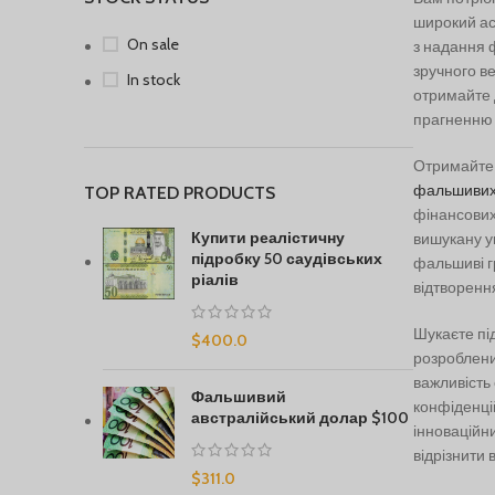
широкий ас
On sale
з надання 
зручного в
In stock
отримайте 
прагненню з
Отримайте 
фальшивих
TOP RATED PRODUCTS
фінансових
Купити реалістичну
вишукану ув
підробку 50 саудівських
фальшиві г
ріалів
відтворення
Шукаєте пі
$
400.0
розроблени
важливість
Фальшивий
конфіденці
австралійський долар $100
інноваційн
відрізнити 
$
311.0