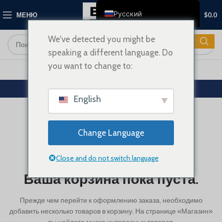
0
Русский
МЕНЮ
$
0.0
English
We've detected you might be
Français
speaking a different language. Do
Deutsch
you want to change to:
Nederlands
КОРЗИНА
Español
English
Italiano
Polski
Change Language
العربية
Close and do not switch language
Shqip
Ваша корзина пока пуста.
Dansk
Svenska
Прежде чем перейти к оформлению заказа, необходимо
Ελληνικά
добавить несколько товаров в корзину.
На странице «Магазин»