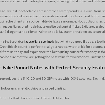
rials and advanced printing techniques, ensuring that it looks and feels just
usse livre est indétectable et ressemble à s'y méprendre à la vraie. Nous 
rieure et de veiller à ce que nos clients en aient pour leur argent. Notre fa
 qui recherchent une source fiable de fausse monnaie. Nous utilisons les
 fausses livres sterling de haute qualité qui sont difficiles à distinguer d
alité d'argent à nos clients. Achetez de la fausse monnaie en toute sécuri
ème indétectable
fausse livre sterling
is just what you need if you are lookin
Great British pound is perfect for all your needs, whether it’s for persona
d from us today and experience the best quality counterfeit money in the 
an be sure that you are getting the best value for your money. Trust us t
ic Fake Pound Notes with Perfect Security Featu
eproduces the 5, 10, 20 and 50 GBP notes with 100% accuracy. Each fake
 holograms, metallic strips and raised printing.
fting inks that change under different light angles.