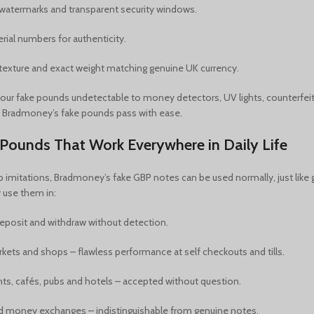
 watermarks and transparent security windows.
rial numbers for authenticity.
texture and exact weight matching genuine UK currency.
our fake pounds undetectable to money detectors, UV lights, counterfei
 Bradmoney’s fake pounds pass with ease.
Pounds That Work Everywhere in Daily Life
p imitations, Bradmoney’s fake GBP notes can be used normally, just li
 use them in:
eposit and withdraw without detection.
ets and shops – flawless performance at self checkouts and tills.
ts, cafés, pubs and hotels – accepted without question.
d money exchanges – indistinguishable from genuine notes.