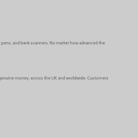
English (Canada)
Deutsch (Schweiz)
Қазақ тілі
Azərbaycan dili
t pens, and bank scanners. No matter how advanced the
Norsk bokmål
ke genuine money, across the UK and worldwide. Customers