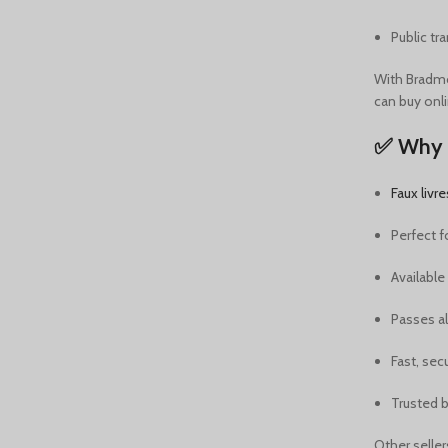
Public tr
With Bradmon
can buy onli
✅ Why 
Faux livr
Perfect f
Available
Passes al
Fast, sec
Trusted 
Other seller