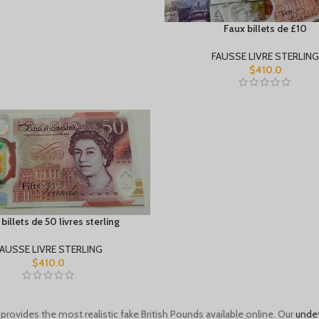
Faux billets de £10
FAUSSE LIVRE STERLIN
$
410.0
billets de 50 livres sterling
FAUSSE LIVRE STERLING
$
410.0
provides the most
realistic fake British Pounds available online. Our
unde