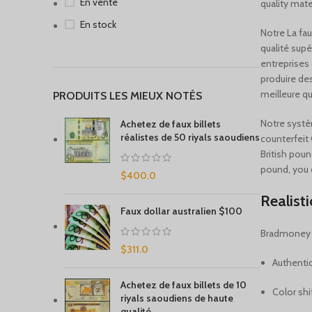
En vente
quality mate
En stock
Notre
La fa
qualité supé
entreprises
produire des
meilleure qu
PRODUITS LES MIEUX NOTÉS
Notre syst
Achetez de faux billets
réalistes de 50 riyals saoudiens
counterfeit 
British poun
pound, you c
$
400.0
Realist
Faux dollar australien $100
Bradmoney r
$
311.0
Authentic
Achetez de faux billets de 10
Color shi
riyals saoudiens de haute
qualité