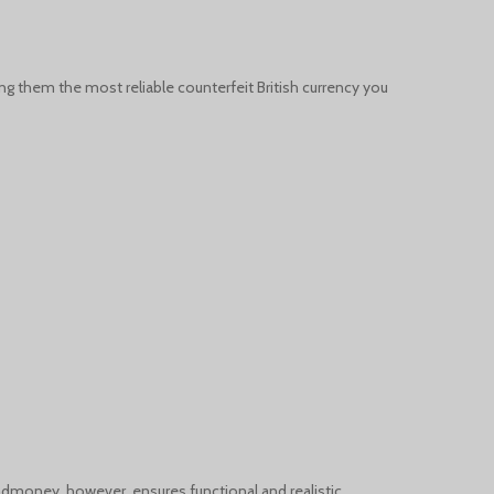
ng them the most reliable counterfeit British currency you
radmoney, however, ensures functional and realistic