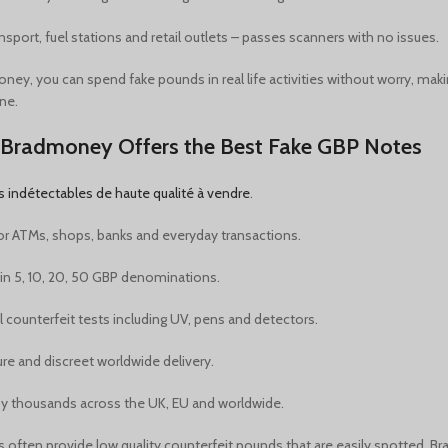
ansport, fuel stations and retail outlets – passes scanners with no issues.
ey, you can spend fake pounds in real life activities without worry, maki
ne.
Bradmoney Offers the Best Fake GBP Notes
es indétectables de haute qualité à vendre
.
or ATMs, shops, banks and everyday transactions.
 in 5, 10, 20, 50 GBP denominations.
l counterfeit tests including UV, pens and detectors.
ure and discreet worldwide delivery.
by thousands across the UK, EU and worldwide.
s often provide low quality counterfeit pounds that are easily spotted. B