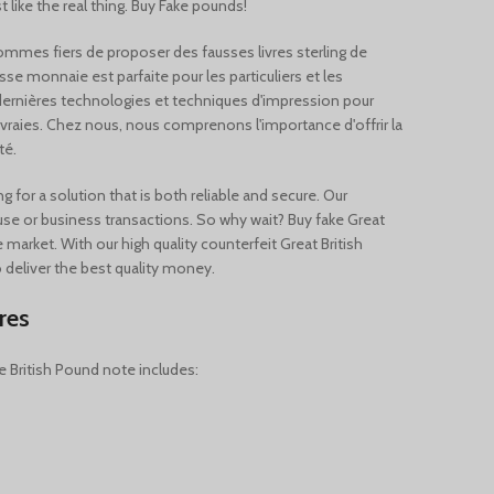
 like the real thing.
Buy Fake pounds!
Türkçe
Português
sommes fiers de proposer des fausses livres sterling de
usse monnaie est parfaite pour les particuliers et les
Русский
 dernières technologies et techniques d'impression pour
Български
es vraies. Chez nous, nous comprenons l'importance d'offrir la
té.
Српски језик
Українська
g for a solution that is both reliable and secure. Our
l use or business transactions. So why wait? Buy fake Great
Română
market. With our high quality counterfeit Great British
Nederlands (België)
o deliver the best quality money.
Français de Belgique
res
Español de México
 British Pound note includes:
Deutsch (Österreich)
English (UK)
English (New Zealand)
English (Australia)