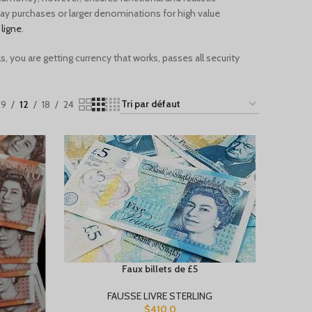
ay purchases or larger denominations for high value
 ligne
.
 you are getting currency that works, passes all security
9
12
18
24
Faux billets de £5
FAUSSE LIVRE STERLING
$
410.0