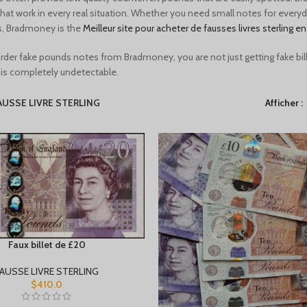
hat work in every real situation. Whether you need small notes for everyd
s, Bradmoney is the
Meilleur site pour acheter de fausses livres sterling en
er fake pounds notes from Bradmoney, you are not just getting fake bills,
 is completely undetectable.
AUSSE LIVRE STERLING
Afficher
Faux billet de £20
FAUSSE LIVRE STERLING
$
410.0