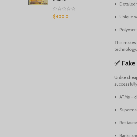
Detailed
$
400.0
Unique se
Polymer 
This makes 
technology,
✅ Fake 
Unlike chea
successfully
ATMs – d
Supermark
Restauran
Banks an