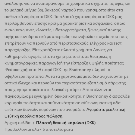
Português
ανάλυσης για να αναπαράγουμε τα χρωματικά σχήματα, τις υφές και
το μαλακό μείγμα βαμβακερού χαρτιού που χρησιμοποιείται στα
Русский
αυθεντικά νομίσματα DKK. Τα πλαστά χαρτονομίσματα DKK μας
Български
περιλαμβάνουν επίσης κρίσιμα χαρακτηριστικά ασφαλείας, όπως
ενσωματωμένες κλωστές, υδατογραφήματα, ζώνες εκτύπωσης
Српски језик
αφής και αντιδραστικά με υπεριώδη ακτινοβολία στοιχεία που τους
Українська
επιτρέπουν να περνούν από περιστασιακούς ελέγχους και τεστ
παραχάραξης. Είτε χρειάζεστε πλαστά χρήματα Δανίας για
Română
καθημερινές αγορές, είτε τα χρησιμοποιείτε σε θεατρικές ή
Nederlands (België)
κινηματογραφικές παραγωγέςή την είσπραξη
υψηλής ποιότητας
Ψεύτικα χρήματα. Η σειρά DKK της Bradmoney πληροί τα
Français de Belgique
υψηλότερα πρότυπα. Αυτά τα χαρτονομίσματα δεν ανιχνεύονται με
Español de México
οπτικό έλεγχο και περνούν τον περισσότερο εξοπλισμό σάρωσης
που χρησιμοποιείται στο λιανικό εμπόριο. Αποστέλλονται
Deutsch (Österreich)
παγκοσμίως με εγγυημένη διακριτικότητα, η Bradmoney διασφαλίζει
English (UK)
κορυφαία ποιότητα και αυθεντικότητα σε κάθε ονομαστική αξία
ψεύτικων δανικών κορόνων που αγοράζετε.
Αγοράστε ρεαλιστική
English (New Zealand)
ψεύτικη κορώνα προς πώληση
.
English (Australia)
Αρχική σελίδα
Πλαστή δανική κορώνα (DKK)
Προβάλλονται όλα - 5 αποτελέσματα
English (Canada)