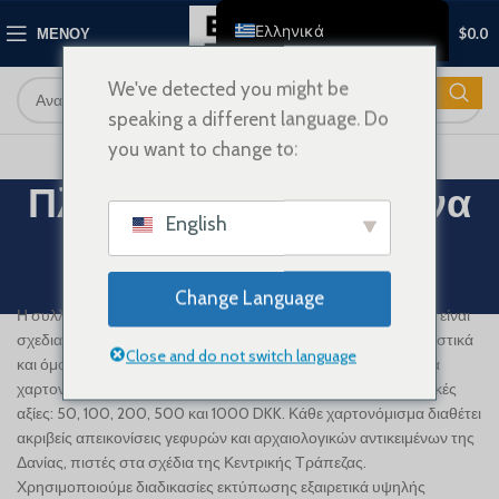
0
Ελληνικά
ΜΕΝΟΎ
$
0.0
English
We've detected you might be
Français
speaking a different language. Do
Deutsch
you want to change to:
Nederlands
Πλαστή δανική κορώνα
Español
English
(DKK)
Italiano
Polski
Κατηγορίες
Change Language
Η συλλογή ψεύτικων δανικών κορόνων (DKK) της Bradmoney είναι
العربية
σχεδιασμένη έτσι ώστε να αντικατοπτρίζει τα καθαρά, μινιμαλιστικά
Close and do not switch language
Shqip
και όμορφα σχεδιασμένα χαρτονομίσματα της Δανίας. Αυτά τα
χαρτονομίσματα είναι διαθέσιμα σε όλες τις βασικές ονομαστικές
Dansk
αξίες: 50, 100, 200, 500 και 1000 DKK. Κάθε χαρτονόμισμα διαθέτει
Svenska
ακριβείς απεικονίσεις γεφυρών και αρχαιολογικών αντικειμένων της
Δανίας, πιστές στα σχέδια της Κεντρικής Τράπεζας.
Türkçe
Χρησιμοποιούμε διαδικασίες εκτύπωσης εξαιρετικά υψηλής