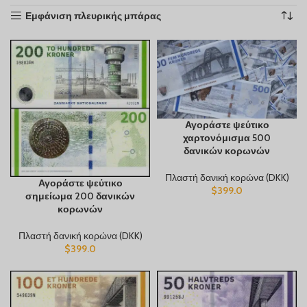
Français du Canada
Εμφάνιση πλευρικής μπάρας
Deutsch (Schweiz)
Қазақ тілі
Azərbaycan dili
Norsk bokmål
Αγοράστε ψεύτικο
χαρτονόμισμα 500
δανικών κορωνών
Πλαστή δανική κορώνα (DKK)
Αγοράστε ψεύτικο
$
399.0
σημείωμα 200 δανικών
κορωνών
Πλαστή δανική κορώνα (DKK)
$
399.0